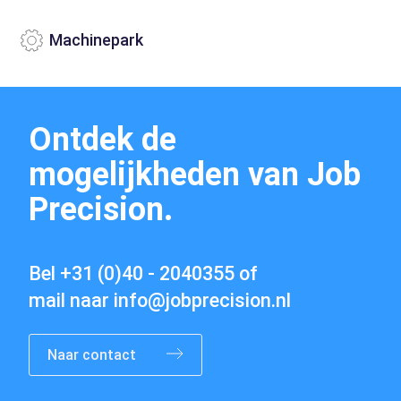
Machinepark
Vacatures
Ontdek de
mogelijkheden van Job
Precision.
Bel
+31 (0)40 - 2040355
of
mail naar
info@jobprecision.nl
Naar contact
Contact