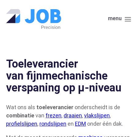
menu
Toeleverancier
van fijnmechanische
verspaning op µ-niveau
Wat ons als
toeleverancier
onderscheidt is de
combinatie
van
frezen
,
draaien
,
vlakslijpen
,
profielslijpen
,
rondslijpen
en
EDM
onder één dak.