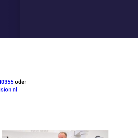
e
040355
oder
sion.nl
rken