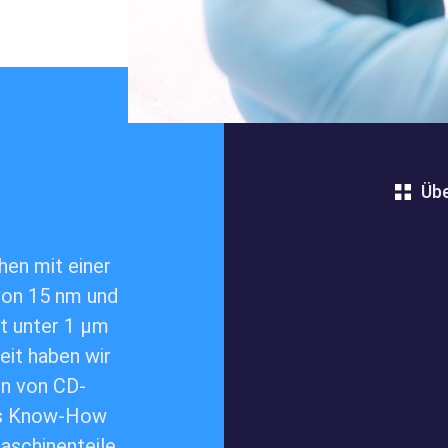
Übe
chen mit einer
von 15 nm und
t unter 1 µm
eit haben wir
en von CD-
es Know-How
Home
Maschinenteile