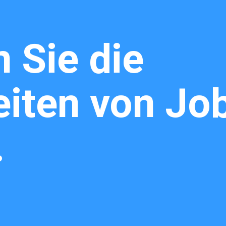
 Sie die
Maschinenpar
iten von Jo
.
Stellenangebot