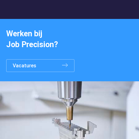
Werken bij
Job Precision?
Marktsegmenten
Vacatures