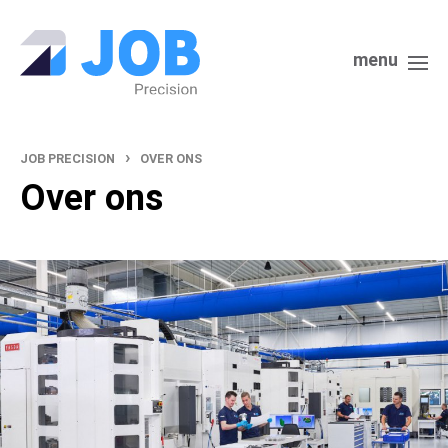
menu
›
JOB PRECISION
OVER ONS
Over ons