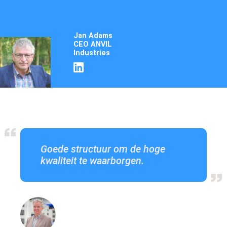
Jan Adams
CEO ANVIL
Industries
Machinepark
Goede structuur om de hoge
kwaliteit te waarborgen.