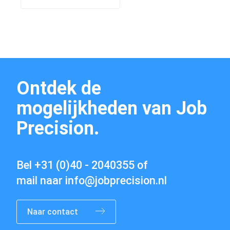
Contact
Ontdek de
mogelijkheden van Job
Precision.
Bel
+31 (0)40 - 2040355
of
mail naar
info@jobprecision.nl
Naar contact